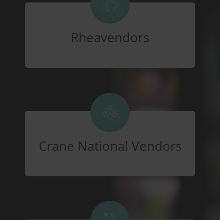
Rheavendors
Crane National Vendors